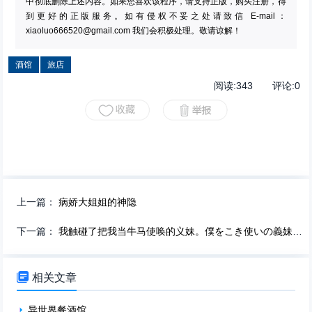
中彻底删除上述内容。如果您喜欢该程序，请支持正版，购买注册，得
到更好的正版服务。如有侵权不妥之处请致信 E-mail：
xiaoluo666520@gmail.com
我们会积极处理。敬请谅解！
酒馆
旅店
阅读:
343
评论:
0
上一篇：
病娇大姐姐的神隐
下一篇：
我触碰了把我当牛马使唤的义妹。僕をこき使いの義妹に触りました

相关文章
异世界餐酒馆