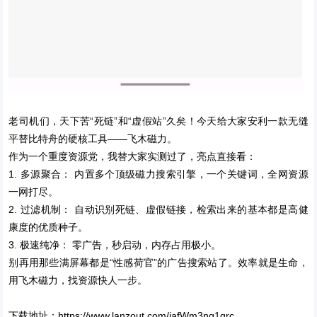
老司机们，天下苦“死链”和“虚假站”久矣！今天给大家安利一款无缝
平替比特舟的硬核工具——飞木磁力。
作为一个重度资源党，我替大家实测过了，亮点直接看：
1. 多源聚合： 内置多个顶级磁力搜索引擎，一个关键词，全网资源
一网打尽。
2. 过滤机制： 自动识别死链、虚假链接，检索出来的基本都是高健
康度的优质种子。
3. 极速纯净： 零广告，秒启动，内存占用极小。
别再用那些满屏幕都是“性感荷官”的广告搜索站了。效率就是生命，
用飞木磁力，找资源快人一步。
下载地址：
https://www.lanzout.com/iafWm3nq1qrc