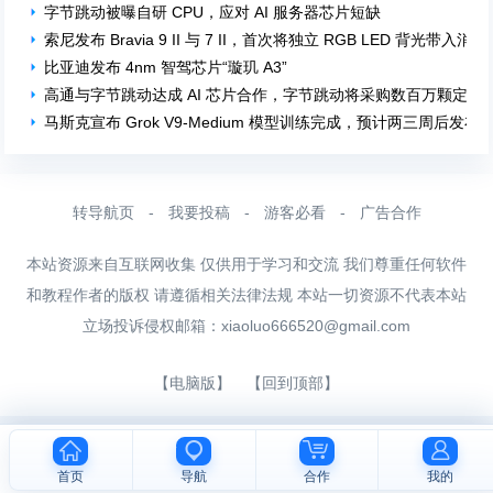
字节跳动被曝自研 CPU，应对 AI 服务器芯片短缺
索尼发布 Bravia 9 II 与 7 II，首次将独立 RGB LED 背光带入消
比亚迪发布 4nm 智驾芯片“璇玑 A3”
高通与字节跳动达成 AI 芯片合作，字节跳动将采购数百万颗定制 A
马斯克宣布 Grok V9-Medium 模型训练完成，预计两三周后发布
转导航页
-
我要投稿
-
游客必看
-
广告合作
本站资源来自互联网收集 仅供用于学习和交流 我们尊重任何软件
和教程作者的版权 请遵循相关法律法规 本站一切资源不代表本站
立场投诉侵权邮箱：
xiaoluo666520@gmail.com
【电脑版】
【回到顶部】
首页
导航
合作
我的