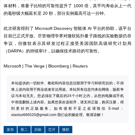
体材料，将量子比特的可靠性提升了 1000 倍，其平均寿命从上一代
的毫秒级大幅延长至 20 秒，部分实例最高可达一分钟。
此次研发得到了 Microsoft Discovery 智能体 AI 平台的协助，该平台
目前已正式开放。尽管物理学界对微软拓扑量子路线的实验数据仍存
争议，但微软表示其研发过程正接受美国国防高级研究计划局
（DARPA）的持续审计，以确保技术路径的可靠性。
Microsoft
|
The Verge
|
Bloomberg
|
Reuters
本站提供的一切软件、教程和内容信息仅限用于学习和研究目的；不得
将上述内容用于商业或者非法用途。本站所有信息均来自网络，版权争
议与本站无关。您必须在下载后的24个小时之内，从您的电脑或手机
中彻底删除上述内容。如果您喜欢该程序，请支持正版，购买注册，得
到更好的正版服务。如有侵权不妥之处请致信 E-mail：
xiaoluo666520@gmail.com
我们会积极处理。敬请谅解！
发布
第二
目标
芯片
微软