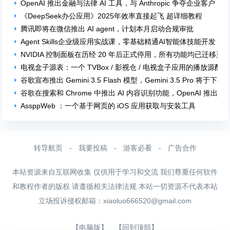
OpenAI 推出金融与法律 AI 工具，与 Anthropic 争夺企业客户
《DeepSeek办公应用》2025年效率直接起飞 超详细教程
腾讯即将在微信推出 AI agent，计划本月启动合规审批
Agent Skills企业级应用实战课，零基础精通AI智能体技能开发
NVIDIA 控制面板在历经 20 年后正式停用，所有功能均已迁移至 NV
电视盒子源表：一个 TVBox / 影视仓 / 电视盒子应用的播放源配
谷歌宣布推出 Gemini 3.5 Flash 模型，Gemini 3.5 Pro 将于下
谷歌在搜索和 Chrome 中推出 AI 内容识别功能，OpenAI 推出 
AssppWeb ：一个基于网页的 iOS 应用获取与安装工具
转导航页
-
我要投稿
-
游客必看
-
广告合作
本站资源来自互联网收集 仅供用于学习和交流 我们尊重任何软件
和教程作者的版权 请遵循相关法律法规 本站一切资源不代表本站
立场投诉侵权邮箱：
xiaoluo666520@gmail.com
【电脑版】
【回到顶部】