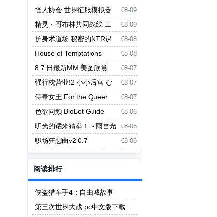
怪人协会 世界征服模拟器
08-09
怪人協会 世界征服シミュレータ
精灵・哥布林共同战线 エ
08-09
ー
ルフ・ゴブリン統一戦線
护身术道场 秘密的NTR课
08-08
程 護身術道場 秘密のNTRレッス
House of Temptations
08-08
ン
8.7 日最新MM 美图欣赏
08-07
强行枕营业!2 小小后宫 む
08-07
りヤリ枕営業！2 ちっちゃなハー
侍奉女王 For the Queen
08-07
レム
色欲同频 BioBot Guide
08-06
听光的话来猜拳！～雨宫光
08-06
的深沉之爱～ ヒカリの言いなり
职场狂想曲v2.0.7
08-06
じゃんけん！～雨宮ヒカリの愛の
底～
阅读排行
侠盗猎车手4：自由城故事
第三次世界大战 pc中文版下载