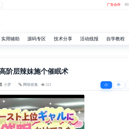
广告合作
网
实用辅助
源码专区
技术分享
活动线报
自学教程
高阶层辣妹施个催眠术
小罗
网络收集
321
小
中