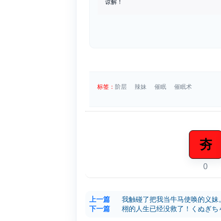
谅解！
标签：
阶层
辣妹
催眠
催眠术
夯
0
上一篇
我触碰了把我当牛马使唤的义妹
下一篇
栩的人生已经没救了！くぬぎち