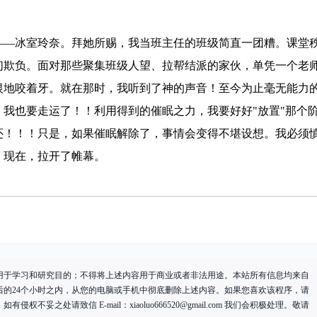
——冰室玲奈。拜她所赐，我当班主任的班级简直一团糟。课堂
们欺负。面对那些聚集班级人望、拉帮结派的家伙，单凭一个老
恨地咬着牙。就在那时，我听到了神的声音！至今为止毫无能力
我也要走运了！！利用得到的催眠之力，我要好好"放置"那个
还！！！只是，如果催眠解除了，事情会变得不堪设想。我必须
，现在，拉开了帷幕。
用于学习和研究目的；不得将上述内容用于商业或者非法用途。本站所有信息均来自
后的24个小时之内，从您的电脑或手机中彻底删除上述内容。如果您喜欢该程序，请
有侵权不妥之处请致信 E-mail：
xiaoluo666520@gmail.com
我们会积极处理。敬请