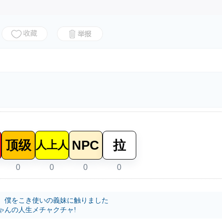
顶级
NPC
拉
人上人
0
0
0
0
。僕をこき使いの義妹に触りました
ゃんの人生メチャクチャ!