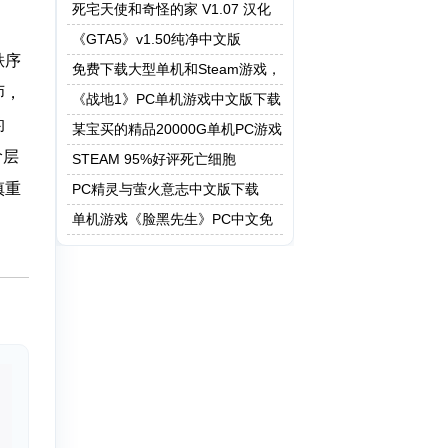
死宅天使和奇怪的家 V1.07 汉化
作弊版
《GTA5》v1.50纯净中文版
秩序
免费下载大型单机和Steam游戏，
师，
5208G资源一键快速下载
《战地1》PC单机游戏中文版下载
的
某宝买的精品20000G单机PC游戏
阶层
STEAM 95%好评死亡细胞
慎重
PC精灵与萤火意志中文版下载
单机游戏《脸黑先生》PC中文免
安装下载