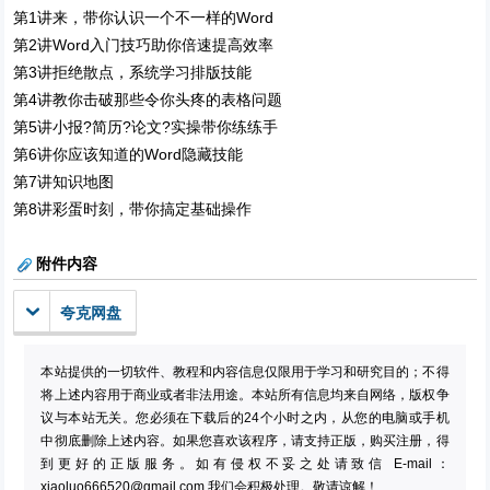
第1讲来，带你认识一个不一样的Word
第2讲Word入门技巧助你倍速提高效率
第3讲拒绝散点，系统学习排版技能
第4讲教你击破那些令你头疼的表格问题
第5讲小报?简历?论文?实操带你练练手
第6讲你应该知道的Word隐藏技能
第7讲知识地图
第8讲彩蛋时刻，带你搞定基础操作
附件内容
夸克网盘
本站提供的一切软件、教程和内容信息仅限用于学习和研究目的；不得
将上述内容用于商业或者非法用途。本站所有信息均来自网络，版权争
议与本站无关。您必须在下载后的24个小时之内，从您的电脑或手机
中彻底删除上述内容。如果您喜欢该程序，请支持正版，购买注册，得
到更好的正版服务。如有侵权不妥之处请致信 E-mail：
xiaoluo666520@gmail.com
我们会积极处理。敬请谅解！