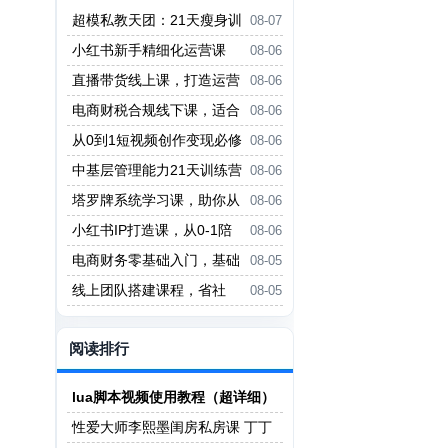
超模私教天团：21天瘦身训
08-07
练营（完结）
小红书新手精细化运营课
08-06
程，每天抽空操作三小时，零基础
直播带货线上课，打造运营
08-06
小白轻松上手
型主播，起号、话术、运营，直播
电商财税合规线下课，适合
08-06
带货全方案系统化学习
老板+财务，教你规避涉税风险，
从0到1短视频创作变现必修
08-06
实现低成本合规经营
课，跟随时代趋势，人人需要的技
中基层管理能力21天训练营
08-06
能
塔罗牌系统学习课，助你从
08-06
入门到精通，塑造个人占卜风格，
小红书IP打造课，从0-1陪
08-06
掌握专业咨询能力
你做能賺钱小红书博主
电商财务零基础入门，基础
08-05
认知+基础实操+进阶突破，轻松
线上团队搭建课程，省社
08-05
掌握
保，聚人才，降成本，增利润，团
队管理必看
阅读排行
lua脚本视频使用教程（超详细）
性爱大师李熙墨闺房私房课 丁丁