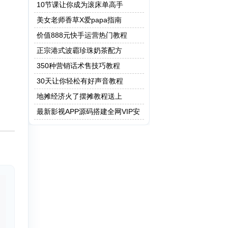
保健操
10节课让你成为滚床单高手
美女老师香草X爱papa指南
价值888元快手运营热门教程
正宗港式波霸珍珠奶茶配方
350种营销话术售技巧教程
30天让你轻松有好声音教程
地摊经济火了摆摊教程送上
最新影视APP源码搭建全网VIP安
卓 Apicould非蓝鸟e4a 附成品app