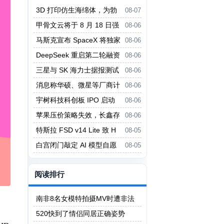
3D 打印仿生海绵体，为勃
08-07
起功能障碍提供新疗法
甲骨文云将于 8 月 18 日强
08-06
制实行新 Always-Free 限制
马斯克宣布 SpaceX 将独家
08-06
采用英伟达 AI 架构
DeepSeek 重启第二轮融资
08-06
投前估值 5000 亿元
三星与 SK 海力士据报测试
08-06
中微设备 对冲美国出口管制风险
消息称华硕、微星等厂商计
08-06
划 Q3 上调主板价格
宇树科技科创板 IPO 启动
08-06
询价
苹果压价策略失效，长鑫存
08-06
储拒绝压价
特斯拉 FSD v14 Lite 致 H
08-05
W3 自动驾驶电脑过热故障
白宫闭门敲定 AI 模型自愿
08-05
评估框架，细节不公开
阅读排行
南非8名女模特拍摄MV时遭非法
矿工轮奸
520快到了情侣同居正确姿势