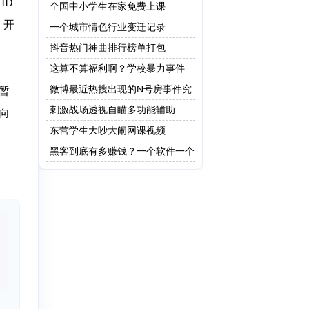
ID
全国中小学生在家免费上课
，开
一个城市情色行业变迁记录
抖音热门神曲排行榜单打包
这算不算福利啊？学校暴力事件
微博最近热搜出现的N号房事件究
暂
竟是什么？
刺激战场透视自瞄多功能辅助
面向
东营学生大吵大闹网课视频
黑客到底有多赚钱？一个软件一个
亿！网友：这只是最低级的黑客!