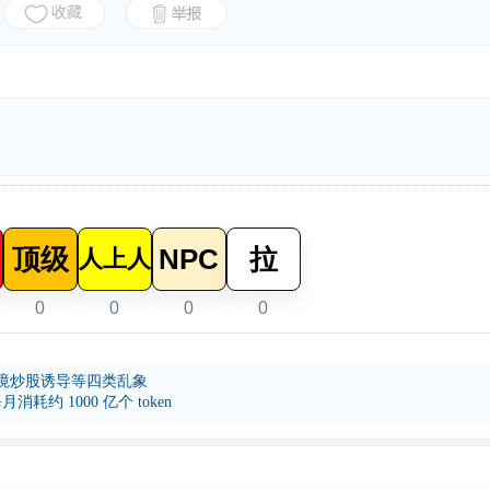
顶级
NPC
拉
人上人
0
0
0
0
境炒股诱导等四类乱象
耗约 1000 亿个 token