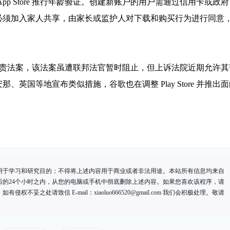
App Store 推行年龄验证。创建新账户的用户需通过信用卡或政府 
用户则必须加入家人共享，由家长或监护人对下载和购买行为进行同意
。
re 问责法案，该法案虽遭联邦法官暂时阻止，但上诉法院近期允许其
英国等地宣布类似措施，谷歌也在调整 Play Store 并推出
用于学习和研究目的；不得将上述内容用于商业或者非法用途。本站所有信息均来自
后的24个小时之内，从您的电脑或手机中彻底删除上述内容。如果您喜欢该程序，请
有侵权不妥之处请致信 E-mail：
xiaoluo666520@gmail.com
我们会积极处理。敬请