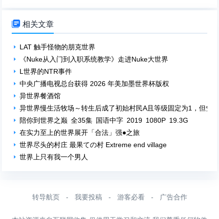

相关文章
LAT 触手怪物的朋克世界
《Nuke从入门到入职系统教学》走进Nuke大世界
L世界的NTR事件
中央广播电视总台获得 2026 年美加墨世界杯版权
异世界餐酒馆
异世界慢生活牧场～转生后成了初始村民A且等级固定为1，但凭
陪你到世界之巅 全35集 国语中字 2019 1080P 19.3G
在实力至上的世界展开「合法」强●之旅
世界尽头的村庄 最果ての村 Extreme end village
世界上只有我一个男人
转导航页
-
我要投稿
-
游客必看
-
广告合作