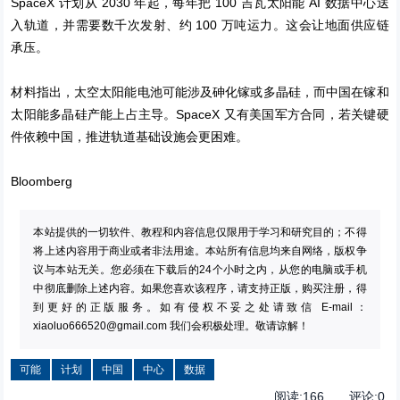
SpaceX 计划从 2030 年起，每年把 100 吉瓦太阳能 AI 数据中心送
入轨道，并需要数千次发射、约 100 万吨运力。这会让地面供应链
承压。
材料指出，太空太阳能电池可能涉及砷化镓或多晶硅，而中国在镓和
太阳能多晶硅产能上占主导。SpaceX 又有美国军方合同，若关键硬
件依赖中国，推进轨道基础设施会更困难。
Bloomberg
本站提供的一切软件、教程和内容信息仅限用于学习和研究目的；不得
将上述内容用于商业或者非法用途。本站所有信息均来自网络，版权争
议与本站无关。您必须在下载后的24个小时之内，从您的电脑或手机
中彻底删除上述内容。如果您喜欢该程序，请支持正版，购买注册，得
到更好的正版服务。如有侵权不妥之处请致信 E-mail：
xiaoluo666520@gmail.com
我们会积极处理。敬请谅解！
可能
计划
中国
中心
数据
阅读:
166
评论:
0