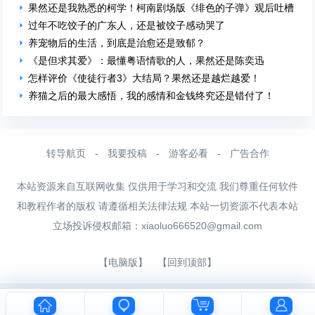
果然还是我熟悉的柯学！柯南剧场版《绯色的子弹》观后吐槽
过年不吃饺子的广东人，还是被饺子感动哭了
养宠物后的生活，到底是治愈还是致郁？
《是但求其爱》：最懂粤语情歌的人，果然还是陈奕迅
怎样评价《使徒行者3》大结局？果然还是越烂越爱！
养猫之后的最大感悟，我的感情和金钱终究还是错付了！
转导航页
-
我要投稿
-
游客必看
-
广告合作
本站资源来自互联网收集 仅供用于学习和交流 我们尊重任何软件
和教程作者的版权 请遵循相关法律法规 本站一切资源不代表本站
立场投诉侵权邮箱：
xiaoluo666520@gmail.com
【电脑版】
【回到顶部】