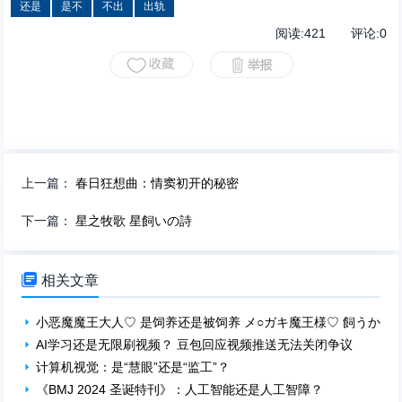
还是
是不
不出
出轨
阅读:
421
评论:
0
上一篇：
春日狂想曲：情窦初开的秘密
下一篇：
星之牧歌 星飼いの詩

相关文章
小恶魔魔王大人♡ 是饲养还是被饲养 メ○ガキ魔王様♡ 飼うか
AI学习还是无限刷视频？ 豆包回应视频推送无法关闭争议
计算机视觉：是“慧眼”还是“监工”？
《BMJ 2024 圣诞特刊》：人工智能还是人工智障？