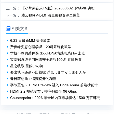
上一篇：
【小苹果音乐TV版】202060602 解锁VIP功能
下一篇：
凌云视频V4.4.0 海量影视资源全覆盖

相关文章
6.23 日最新MM 美图欣赏
费俊峰变态心理学课｜20讲系统化教学
学校不教的某种课 (BookDNA情感书系) by 走走
零基础系统学习网络安全教程100讲-昇腾教育
星之牧歌 星飼いの詩
要出轨吗还是不出轨呢 浮気しますかしませんか
春日狂想曲：情窦初开的秘密
字节豆包 2.1 Pro Preview 进入 Code Arena 前端榜前十
HDMI 2.2 规范发布，带宽翻倍至 96 Gbps
Counterpoint：2026 年全球内存市场将达 1500 万亿韩元