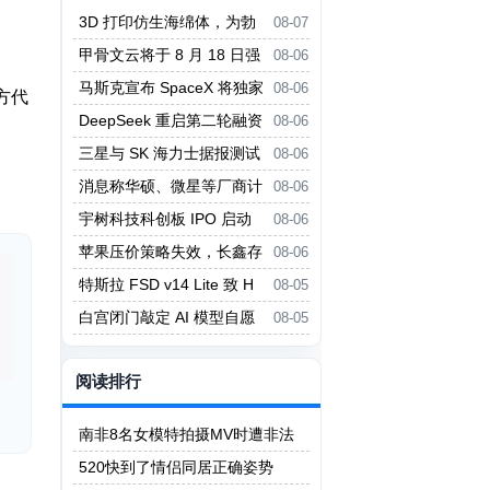
3D 打印仿生海绵体，为勃
08-07
起功能障碍提供新疗法
甲骨文云将于 8 月 18 日强
08-06
制实行新 Always-Free 限制
马斯克宣布 SpaceX 将独家
08-06
方代
采用英伟达 AI 架构
DeepSeek 重启第二轮融资
08-06
投前估值 5000 亿元
三星与 SK 海力士据报测试
08-06
中微设备 对冲美国出口管制风险
消息称华硕、微星等厂商计
08-06
划 Q3 上调主板价格
宇树科技科创板 IPO 启动
08-06
询价
苹果压价策略失效，长鑫存
08-06
储拒绝压价
特斯拉 FSD v14 Lite 致 H
08-05
W3 自动驾驶电脑过热故障
白宫闭门敲定 AI 模型自愿
08-05
评估框架，细节不公开
阅读排行
南非8名女模特拍摄MV时遭非法
矿工轮奸
520快到了情侣同居正确姿势