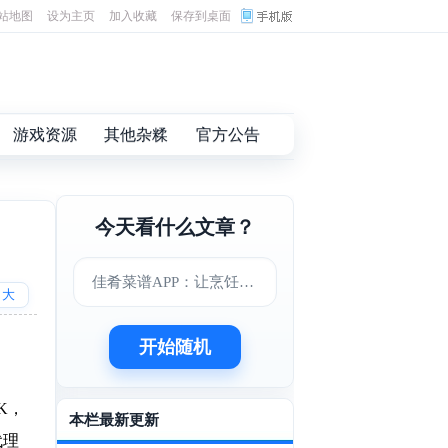
站地图
设为主页
加入收藏
保存到桌面
游戏资源
其他杂糅
官方公告
今天看什么文章？
佳肴菜谱APP：让烹饪变得更简单美味
大
开始随机
K，
本栏最新更新
代理