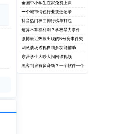
全国中小学生在家免费上课
一个城市情色行业变迁记录
抖音热门神曲排行榜单打包
这算不算福利啊？学校暴力事件
微博最近热搜出现的N号房事件究
竟是什么？
刺激战场透视自瞄多功能辅助
东营学生大吵大闹网课视频
黑客到底有多赚钱？一个软件一个
亿！网友：这只是最低级的黑客!