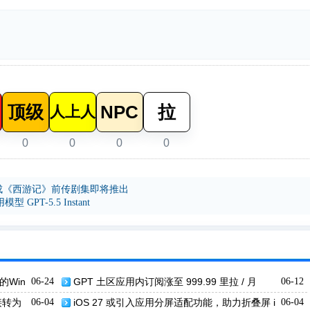
顶级
NPC
拉
人上人
0
0
0
0
生成《西游记》前传剧集即将推出
型 GPT-5.5 Instant
的Win
06-24
GPT 土区应用内订阅涨至 999.99 里拉 / 月
06-12
直接转为
06-04
iOS 27 或引入应用分屏适配功能，助力折叠屏 i
06-04