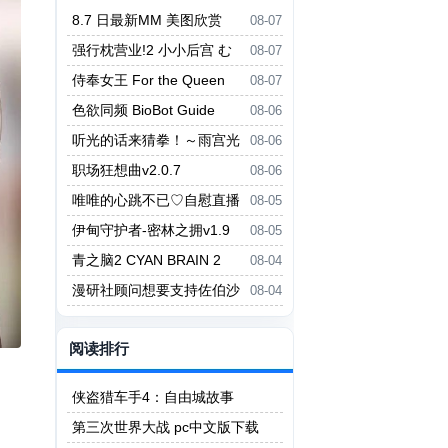
8.7 日最新MM 美图欣赏
08-07
强行枕营业!2 小小后宫 む
08-07
りヤリ枕営業！2 ちっちゃなハー
侍奉女王 For the Queen
08-07
レム
色欲同频 BioBot Guide
08-06
听光的话来猜拳！～雨宫光
08-06
的深沉之爱～ ヒカリの言いなり
职场狂想曲v2.0.7
08-06
じゃんけん！～雨宮ヒカリの愛の
唯唯的心跳不已♡自慰直播
08-05
底～
日记 ゆいゆいのドキドキ♡おな
伊甸守护者-密林之拥v1.9
08-05
にー配信日記
青之脑2 CYAN BRAIN 2
08-04
漫研社顾问想要支持佐伯沙
08-04
罗 漫研顧問は佐伯ささらを支え
たい
阅读排行
侠盗猎车手4：自由城故事
第三次世界大战 pc中文版下载