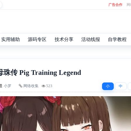
广告合作
网
实用辅助
源码专区
技术分享
活动线报
自学教程
传 Pig Training Legend
小罗
网络收集
523
小
中