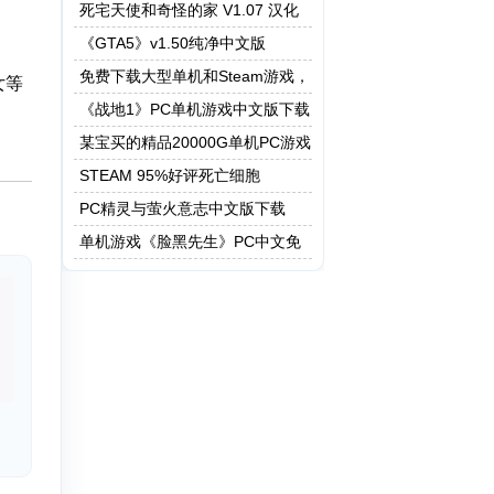
死宅天使和奇怪的家 V1.07 汉化
作弊版
《GTA5》v1.50纯净中文版
免费下载大型单机和Steam游戏，
女等
5208G资源一键快速下载
《战地1》PC单机游戏中文版下载
。
某宝买的精品20000G单机PC游戏
STEAM 95%好评死亡细胞
PC精灵与萤火意志中文版下载
单机游戏《脸黑先生》PC中文免
安装下载