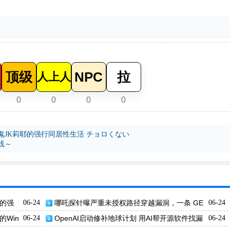
顶级
NPC
拉
人上人
0
0
0
0
JK莉耶的强行同居性生活 チョロくない
线～
耶的强
06-24
哪吒探针曝严重未授权路径穿越漏洞，一条 GE
06-24
T 请求拿下管理员。
的Win
06-24
OpenAI启动修补地球计划 用AI帮开源软件找漏
06-24