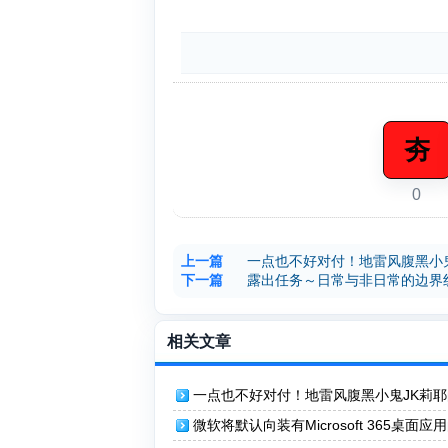
夯
0
上一篇
一点也不好对付！地雷风腹黑小鬼
下一篇
露出任务～日常与非日常的边界
相关文章
一点也不好对付！地雷风腹黑小鬼JK莉
行同居性生活 チョロくない
微软将默认向装有Microsoft 365桌面应用