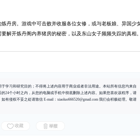
的炼丹房。游戏中可击败并收服各位女修，或与老板娘、异国少
需要解开炼丹阁内养猪房的秘密，以及东山女子频频失踪的真相
用于学习和研究目的；不得将上述内容用于商业或者非法用途。本站所有信息均来自
后的24个小时之内，从您的电脑或手机中彻底删除上述内容。如果您喜欢该程序，请
有侵权不妥之处请致信 E-mail：
xiaoluo666520@gmail.com
我们会积极处理。敬请