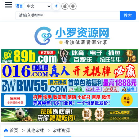

语言
首页
>
其他杂糅
>
杂糅资源
