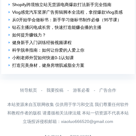
Shopify跨境独立站无货源电商爆款打法新手完全指南
Vlog感觉汽车竖屏广告剪辑脚本全流程，拿捏爆款Vlog质感
从0开始学会做标书：新手学习做标书制作必修（95节课）
钻石主播闪电成长营，快速打造能赚会播的主播
如何提升赚钱力？
健身新手入门训练经验视频课程
科学脱单指南：如何让你爱的人爱上你
小刚老师外贸如何快速0-1认知课
打造完美身材，健身房增肌减脂全方案
转导航页
-
我要投稿
-
游客必看
-
广告合作
本站资源来自互联网收集 仅供用于学习和交流 我们尊重任何软件
和教程作者的版权 请遵循相关法律法规 本站一切资源不代表本站
立场投诉侵权邮箱：
xiaoluo666520@gmail.com