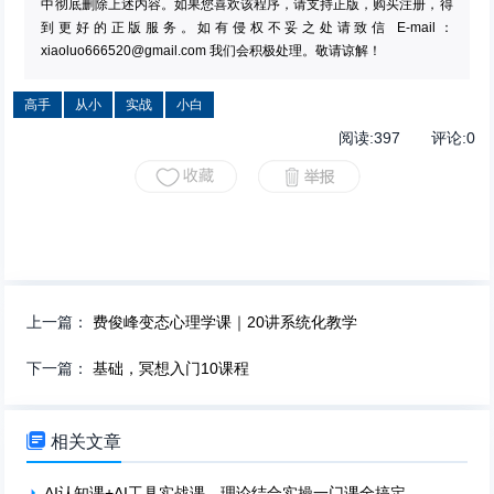
中彻底删除上述内容。如果您喜欢该程序，请支持正版，购买注册，得
到更好的正版服务。如有侵权不妥之处请致信 E-mail：
xiaoluo666520@gmail.com
我们会积极处理。敬请谅解！
高手
从小
实战
小白
阅读:
397
评论:
0
上一篇：
费俊峰变态心理学课｜20讲系统化教学
下一篇：
基础，冥想入门10课程

相关文章
AI认知课+AI工具实战课，理论结合实操一门课全搞定