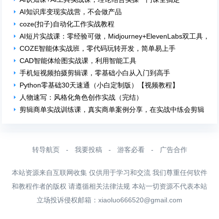
AI知识库变现实战营，不会做产品
coze(扣子)自动化工作实战教程
AI短片实战课：零经验可做，Midjourney+ElevenLabs双工具，
COZE智能体实战班，零代码玩转开发，简单易上手
CAD智能体绘图实战课，利用智能工具
手机短视频拍摄剪辑课，零基础小白从入门到高手
Python零基础30天速通（小白定制版）【视频教程】
人物速写：风格化角色创作实战（完结）
剪辑商单实战训练课，真实商单案例分享，在实战中练会剪辑
转导航页
-
我要投稿
-
游客必看
-
广告合作
本站资源来自互联网收集 仅供用于学习和交流 我们尊重任何软件
和教程作者的版权 请遵循相关法律法规 本站一切资源不代表本站
立场投诉侵权邮箱：
xiaoluo666520@gmail.com