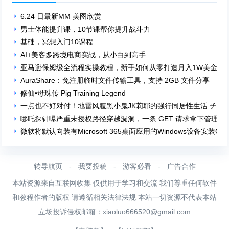
6.24 日最新MM 美图欣赏
男士体能提升课，10节课帮你提升战斗力
基础，冥想入门10课程
AI+美客多跨境电商实战，从小白到高手
亚马逊保姆级全流程实操教程，新手如何从零打造月入1W美金电
AuraShare：免注册临时文件传输工具，支持 2GB 文件分享
修仙•母珠传 Pig Training Legend
一点也不好对付！地雷风腹黑小鬼JK莉耶的强行同居性生活 チョ
哪吒探针曝严重未授权路径穿越漏洞，一条 GET 请求拿下管理员
微软将默认向装有Microsoft 365桌面应用的Windows设备安装Copi
转导航页
-
我要投稿
-
游客必看
-
广告合作
本站资源来自互联网收集 仅供用于学习和交流 我们尊重任何软件
和教程作者的版权 请遵循相关法律法规 本站一切资源不代表本站
立场投诉侵权邮箱：
xiaoluo666520@gmail.com