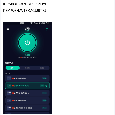
KEY-8OUFX7PSU953NJYB
KEY-W6HAVT3KA0JJ9T7J