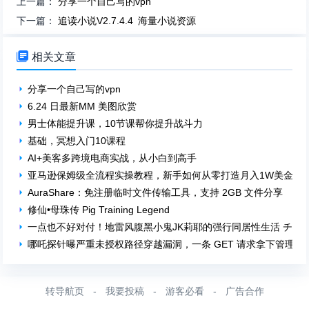
上一篇：
分享一个自己写的vpn
下一篇：
追读小说V2.7.4.4 海量小说资源

相关文章
分享一个自己写的vpn
6.24 日最新MM 美图欣赏
男士体能提升课，10节课帮你提升战斗力
基础，冥想入门10课程
AI+美客多跨境电商实战，从小白到高手
亚马逊保姆级全流程实操教程，新手如何从零打造月入1W美金电
AuraShare：免注册临时文件传输工具，支持 2GB 文件分享
修仙•母珠传 Pig Training Legend
一点也不好对付！地雷风腹黑小鬼JK莉耶的强行同居性生活 チョ
哪吒探针曝严重未授权路径穿越漏洞，一条 GET 请求拿下管理员
转导航页
-
我要投稿
-
游客必看
-
广告合作