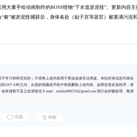
用大量手绘动画制作的BOSS怪物“下水道淤泥怪”。更新内容主
“奏”被淤泥怪捕获后，身体各处（如子宫等器官）被塞满污泥
用于学习和研究目的；不得将上述内容用于商业或者非法用途。本站所有信息均来自
后的24个小时之内，从您的电脑或手机中彻底删除上述内容。如果您喜欢该程序，请
有侵权不妥之处请致信 E-mail：
xiaoluo666520@gmail.com
我们会积极处理。敬请