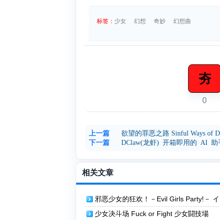
标签：
少女
幻想
奇妙
幻想曲
夯
0
上一篇
欲望的罪恶之路 Sinful Ways of De
下一篇
DClaw(龙虾) 开箱即用的 AI 助
相关文章
邪恶少女的狂欢！－Evil Girls Party!－ 
ガールズパーティー
少女决斗场 Fuck or Fight 少女闘技場