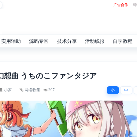
广告合作
网
实用辅助
源码专区
技术分享
活动线报
自学教程
幻想曲 うちのこファンタジア
小罗
网络收集
297
小
中