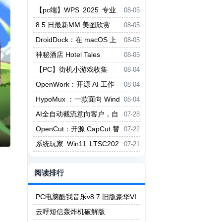
【pc端】WPS 2025 专业
08-05
版增强版，内置永久授权【399M
8.5 日最新MM 美图欣赏
08-05
B】
DroidDock：在 macOS 上
08-05
浏览 Android 文件的轻量级 ADB
神秘酒店 Hotel Tales
08-05
文件管理器
【PC】街机小游戏收集
08-04
（拳皇、合金弹头、月华剑士、三
OpenWork：开源 AI 工作
08-04
国战纪、恐龙快打、三国志）749.
流平台，跨工具统一管理 MCP 与
HypoMux ：一款面向 Wind
08-04
8MB
Skills
ows 的开源多网卡聚合与分流工
AI全自动截流意向客户，自
07-28
具
动监控最新评论和作品，自动触达
OpenCut：开源 CapCut 替
07-22
代
系统玩家 Win11 LTSC202
07-21
4 26200.8875优化版
阅读排行
PC电脑酷我音乐v8.7 旧版豪华VI
P版 永久可用
云呼短信轰炸机破解版