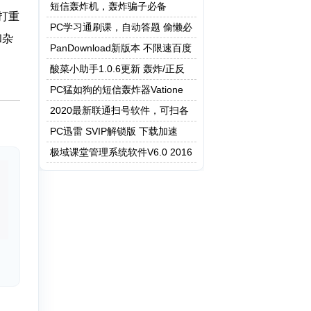
短信轰炸机，轰炸骗子必备
打重
PC学习通刷课，自动答题 偷懒必
和杂
备
PanDownload新版本 不限速百度
网盘
酸菜小助手1.0.6更新 轰炸/正反
查/等众多小功能
PC猛如狗的短信轰炸器Vatione
2020最新联通扫号软件，可扫各
类套餐手机靓号
PC迅雷 SVIP解锁版 下载加速
极域课堂管理系统软件V6.0 2016
豪华版