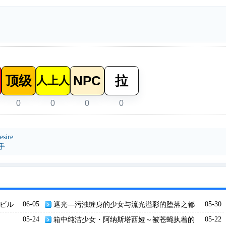
顶级
NPC
拉
人上人
0
0
0
0
sire
手
イビル
06-05
遮光—污浊缠身的少女与流光溢彩的堕落之都
05-30
05-24
箱中纯洁少女・阿纳斯塔西娅～被苍蝇执着的
05-22