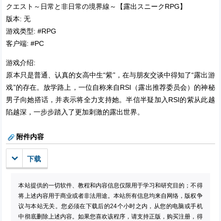
クエスト～日常と非日常の境界線～【露出スニークRPG】
版本: 无
游戏类型: #RPG
客户端: #PC
游戏介绍:
原本只是普通、认真的女高中生“紫”，在与朋友交谈中得知了“露出游
戏”的存在。放学路上，一位自称来自RSI（露出推荐委员会）的神秘
男子向她搭话，并表示将全力支持她。半信半疑加入RSI的紫从此越
陷越深，一步步踏入了更加刺激的露出世界。
附件内容
下载
本站提供的一切软件、教程和内容信息仅限用于学习和研究目的；不得
将上述内容用于商业或者非法用途。本站所有信息均来自网络，版权争
议与本站无关。您必须在下载后的24个小时之内，从您的电脑或手机
中彻底删除上述内容。如果您喜欢该程序，请支持正版，购买注册，得