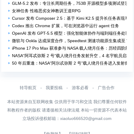
GLM-5.2 发布：专注长周期任务，753B 开源模型多项测试登顶
女神任务 性格恶劣女神教训王道RPG
Cursor 发布 Composer 2.5：基于 Kimi K2.5 提升长任务表现
Codex 推出 Chrome 扩展，可在浏览器中运行 agent 任务
OpenAI 发布 GPT-5.5 模型：强化智能体协作与端到端任务处理
微软与 Ookla 达成深度合作，Speedtest 测速功能原生集成至 Wind
iPhone 17 Pro Max 获准参与 NASA 载人绕月任务：历经四
NASA“阿耳忒弥斯 2 号”载人绕月任务发射升空，4 名宇航员启程
50 年后重逢：NASA“阿尔忒弥斯 2 号”载人绕月任务进入发射倒计
转导航页
-
我要投稿
-
游客必看
-
广告合作
本站资源来自互联网收集 仅供用于学习和交流 我们尊重任何软件
和教程作者的版权 请遵循相关法律法规 本站一切资源不代表本站
立场投诉侵权邮箱：
xiaoluo666520@gmail.com
【电脑版】
【回到顶部】