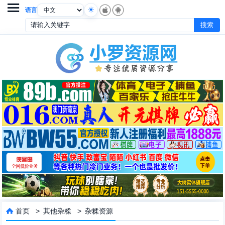

语言
首页
>
其他杂糅
>
杂糅资源
