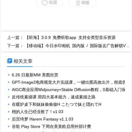
上一篇：
【听海】3.0.9 免费听歌app 支持全类型音乐资源
下一篇：
【移动端】今日水印相机 国内版 / 国际版去广告解锁VIP会员全部版共17.4G

相关文章
6.26 日最新MM 美图欣赏
GPT-Image2电商视觉大片实战课，一键出图高效出片，彻底告
AIGC商业应用Midjourney+Stable Diffusion教程，0基础入门
反传统素描课 用四大基本能力，速成素描之路
在暖炉桌下和妹妹偷偷做H こたつで妹と隠れてH
栩的人生已经没救了！v1.03
后宫绮梦 Harem Fantasy v1.1.03
谷歌 Play Store 下周在美英欧启用外部计费