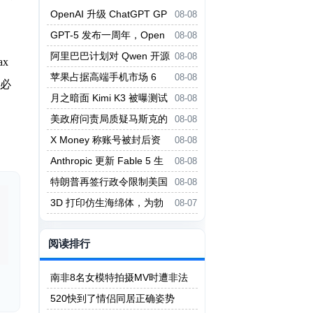
OpenAI 升级 ChatGPT GP
08-08
T-5.6 系列并开放更多免费权限
GPT-5 发布一周年，Open
08-08
AI 推出 Agent Plugins 开放标准
阿里巴巴计划对 Qwen 开源
08-08
x
大模型大用户收费
苹果占据高端手机市场 6
08-08
测必
5% 份额 iPhone 17 扭转下滑
月之暗面 Kimi K3 被曝测试
08-08
中逃出沙箱上网「作弊」
美政府问责局质疑马斯克的
08-08
政府效率部夸大工作成果
X Money 称账号被封后资
08-08
金通常仍可访问
Anthropic 更新 Fable 5 生
08-08
物学安全防护，误拦截大减
特朗普再签行政令限制美国
08-08
出生公民权
3D 打印仿生海绵体，为勃
08-07
起功能障碍提供新疗法
阅读排行
南非8名女模特拍摄MV时遭非法
矿工轮奸
520快到了情侣同居正确姿势