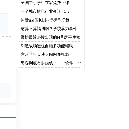
全国中小学生在家免费上课
一个城市情色行业变迁记录
抖音热门神曲排行榜单打包
这算不算福利啊？学校暴力事件
微博最近热搜出现的N号房事件究
竟是什么？
刺激战场透视自瞄多功能辅助
东营学生大吵大闹网课视频
黑客到底有多赚钱？一个软件一个
亿！网友：这只是最低级的黑客!