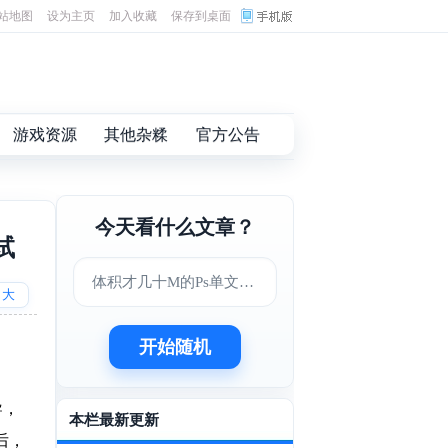
站地图
设为主页
加入收藏
保存到桌面
游戏资源
其他杂糅
官方公告
今天看什么文章？
试
体积才几十M的Ps单文件版
大
开始随机
导，
本栏最新更新
后，