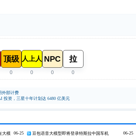
顶级
NPC
拉
人上人
0
0
0
0
欧启用外部计费
I 投资，三星十年计划达 6480 亿美元
在大模
06-25
豆包语音大模型即将登录特斯拉中国车机
06-25