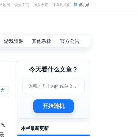
站地图
设为主页
加入收藏
保存到桌面
游戏资源
其他杂糅
官方公告
今天看什么文章？
体积才几十M的Ps单文件版
大
开始随机
，预
本栏最新更新
最