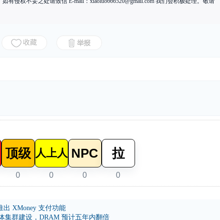
有侵权不妥之处请致信 E-mail：
xiaoluo666520@gmail.com
我们会积极处理。敬请
顶级
NPC
拉
人上人
0
0
0
0
推出 XMoney 支付功能
导体集群建设，DRAM 预计五年内翻倍