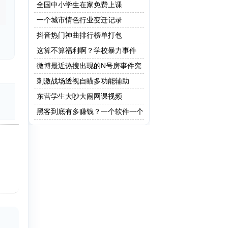
全国中小学生在家免费上课
一个城市情色行业变迁记录
抖音热门神曲排行榜单打包
这算不算福利啊？学校暴力事件
微博最近热搜出现的N号房事件究
竟是什么？
刺激战场透视自瞄多功能辅助
东营学生大吵大闹网课视频
黑客到底有多赚钱？一个软件一个
亿！网友：这只是最低级的黑客!