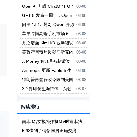
OpenAI 升级 ChatGPT GP
08-08
T-5.6 系列并开放更多免费权限
GPT-5 发布一周年，Open
08-08
AI 推出 Agent Plugins 开放标准
阿里巴巴计划对 Qwen 开源
08-08
大模型大用户收费
苹果占据高端手机市场 6
08-08
5% 份额 iPhone 17 扭转下滑
月之暗面 Kimi K3 被曝测试
08-08
中逃出沙箱上网「作弊」
美政府问责局质疑马斯克的
08-08
政府效率部夸大工作成果
X Money 称账号被封后资
08-08
金通常仍可访问
Anthropic 更新 Fable 5 生
08-08
物学安全防护，误拦截大减
特朗普再签行政令限制美国
08-08
出生公民权
3D 打印仿生海绵体，为勃
08-07
起功能障碍提供新疗法
阅读排行
南非8名女模特拍摄MV时遭非法
矿工轮奸
520快到了情侣同居正确姿势