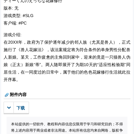
ティーくんのえっちな花嫁修行
版本: 无
游戏类型: #SLG
客户端: #PC
游戏介绍:
在20XX年，政府为了保护逐年减少的邻人族（尤其是兽人），正式
施行了《兽人花嫁法》，该法案规定将为符合条件的单身男性分配兽
人新娘。某天，工作疲惫的主角回到家中，迎来的竟是一只猫兽人伪
娘（正太）新娘“蒂”。两人随即展开了为期10天的“适应性检验期”同
居生活，在一同度过的日常中，属于他们的色色花嫁修行生活就此拉
开序幕。
附件内容
下载
本站提供的一切软件、教程和内容信息仅限用于学习和研究目的；不得
将上述内容用于商业或者非法用途。本站所有信息均来自网络，版权争