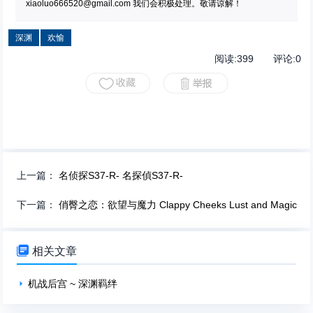
xiaoluo666520@gmail.com
我们会积极处理。敬请谅解！
深渊
欢愉
阅读:
399
评论:
0
上一篇：
名侦探S37-R- 名探偵S37-R-
下一篇：
俏臀之恋：欲望与魔力 Clappy Cheeks Lust and Magic

相关文章
机战后宫 ~ 深渊羁绊