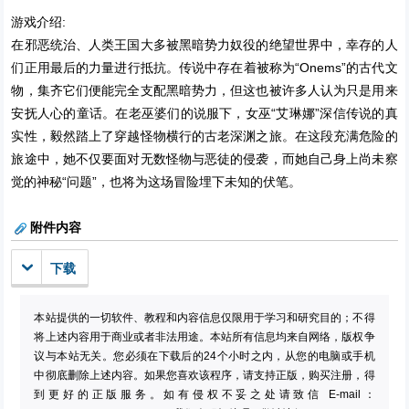
游戏介绍:
在邪恶统治、人类王国大多被黑暗势力奴役的绝望世界中，幸存的人
们正用最后的力量进行抵抗。传说中存在着被称为“Onems”的古代文
物，集齐它们便能完全支配黑暗势力，但这也被许多人认为只是用来
安抚人心的童话。在老巫婆们的说服下，女巫“艾琳娜”深信传说的真
实性，毅然踏上了穿越怪物横行的古老深渊之旅。在这段充满危险的
旅途中，她不仅要面对无数怪物与恶徒的侵袭，而她自己身上尚未察
觉的神秘“问题”，也将为这场冒险埋下未知的伏笔。
附件内容
下载
本站提供的一切软件、教程和内容信息仅限用于学习和研究目的；不得
将上述内容用于商业或者非法用途。本站所有信息均来自网络，版权争
议与本站无关。您必须在下载后的24个小时之内，从您的电脑或手机
中彻底删除上述内容。如果您喜欢该程序，请支持正版，购买注册，得
到更好的正版服务。如有侵权不妥之处请致信 E-mail：