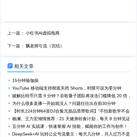
上一篇：
小红书AI虚拟电商
下一篇：
飘老师引流（完结）

相关文章
15分钟瑜伽操
YouTube 移动端支持彻底关闭 Shorts，时限可设为零分钟
破解比特币只需 9 分钟？谷歌量子团队将攻击门槛降低 20 倍，
为什么很多直播一开始就没人？问题往往出在前30分钟
【时长224分钟64首DJ合集无损品质带歌词】“不怕新歌学不会，就怕老歌
杨澜、王力宏倾情推荐：21 天健身轻食计划，每天 8 分钟见证改
五分钟 AI 实战课：快速掌握 AI 技能，赋能你的工作与创作！
DeepSeek+AI 玩转公众号流量主：每天几分钟，月入过万不是梦