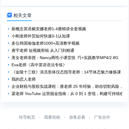

相关文章
新概念英语戴安娜老师1-4册精讲全套视频
小刚老师外贸如何快速0-1认知课
多位韩国瑜伽老师1000+高清教学视频
唐宇老师 短视频剪辑 从入门到精通
美女老师亲授：Nancy两性小课堂技 巧+实践教学MP4/2.8G
Eva老师《高中英语语法专练》
《金陵十三钗》演员形体仪态指导老师：14节体态魅力修炼课，
我的恋人老师
企业财税与股权实战课程：唐老师 25 年经验，助你切割风险，优
梁老师 YouTube 运营掘金指南：从 0 到 1 变现，构建可持续收
转导航页
-
我要投稿
-
游客必看
-
广告合作