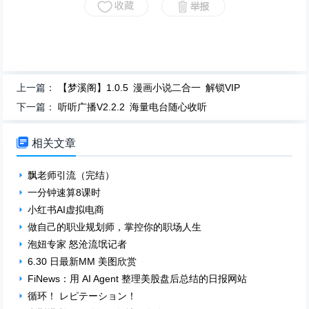
上一篇：
【梦溪阁】1.0.5 漫画小说二合一 解锁VIP
下一篇：
听听广播V2.2.2 海量电台随心收听

相关文章
飘老师引流（完结）
一分钟速算8课时
小红书AI虚拟电商
做自己的职业规划师，掌控你的职场人生
泡妞专家 怒沧流氓记者
6.30 日最新MM 美图欣赏
FiNews：用 AI Agent 整理美股盘后总结的日报网站
循环！ レピテーション！