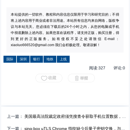
本站提供的一切软件、教程和内容信息仅限用于学习和研究目的；不得
将上述内容用于商业或者非法用途。本站所有信息均来自网络，版权争
议与本站无关。您必须在下载后的24个小时之内，从您的电脑或手机
中彻底删除上述内容。如果您喜欢该程序，请支持正版，购买注册，得
到更好的正版服务。如有侵权不妥之处请致信 E-mail：
xiaoluo666520@gmail.com
我们会积极处理。敬请谅解！
国际
深圳
银行
地铁
上线
阅读:
327
评论:
0
上一篇：
美国最高法院裁定政府须凭搜查令获取手机位置数据，包括向第三方科技公司索取
下一篇：
sing-box uTLS Chrome 指纹缺少后量子密钥交换，与真实 Chrome 产生可区分特征