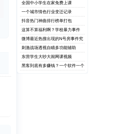
全国中小学生在家免费上课
一个城市情色行业变迁记录
抖音热门神曲排行榜单打包
这算不算福利啊？学校暴力事件
微博最近热搜出现的N号房事件究
竟是什么？
刺激战场透视自瞄多功能辅助
东营学生大吵大闹网课视频
黑客到底有多赚钱？一个软件一个
亿！网友：这只是最低级的黑客!