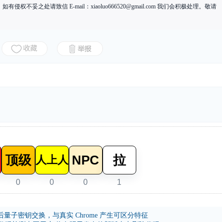
有侵权不妥之处请致信 E-mail：
xiaoluo666520@gmail.com
我们会积极处理。敬请
顶级
NPC
拉
人上人
0
0
0
1
 指纹缺少后量子密钥交换，与真实 Chrome 产生可区分特征