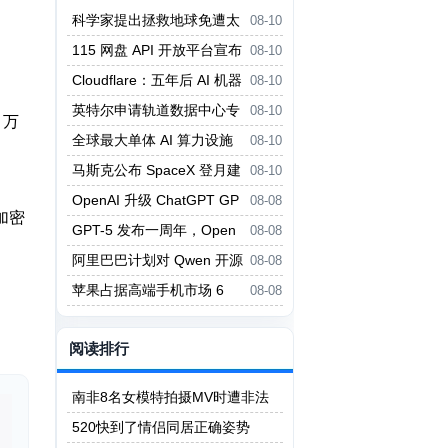
科学家提出拯救地球免遭太
08-10
阳毁灭的大胆方案
115 网盘 API 开放平台宣布
08-10
暂停服务
Cloudflare：五年后 AI 机器
08-10
人流量将达人类千倍
英特尔申请轨道数据中心专
08-10
 万
利：高轨卫星管理低轨星座
全球最大单体 AI 算力设施
08-10
在内蒙古乌兰察布投产
马斯克公布 SpaceX 登月建
08-10
厂计划：用机器人生产 AI 卫星
OpenAI 升级 ChatGPT GP
08-08
加密
T-5.6 系列并开放更多免费权限
GPT-5 发布一周年，Open
08-08
AI 推出 Agent Plugins 开放标准
阿里巴巴计划对 Qwen 开源
08-08
大模型大用户收费
苹果占据高端手机市场 6
08-08
5% 份额 iPhone 17 扭转下滑
阅读排行
南非8名女模特拍摄MV时遭非法
矿工轮奸
520快到了情侣同居正确姿势