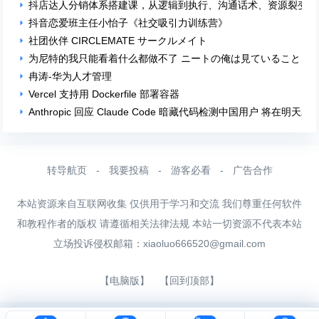
抖店达人分销体系搭建课，从逻辑到执行、沟通话术、资源裂变
抖音恋爱班主任小怡子《社交吸引力训练营》
社团伙伴 CIRCLEMATE サークルメイト
为尼特的我只能看着什么都做不了 ニートの俺は見ていることし
冉涛-华为人才管理
Vercel 支持用 Dockerfile 部署容器
Anthropic 回应 Claude Code 暗藏代码检测中国用户 将在
转导航页
-
我要投稿
-
游客必看
-
广告合作
本站资源来自互联网收集 仅供用于学习和交流 我们尊重任何软件
和教程作者的版权 请遵循相关法律法规 本站一切资源不代表本站
立场投诉侵权邮箱：
xiaoluo666520@gmail.com
【电脑版】
【回到顶部】