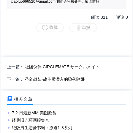
xiaoluo666520@gmail.com
我们会积极处理。敬请谅解！
阅读:
311
评论:
0
上一篇：
社团伙伴 CIRCLEMATE サークルメイト
下一篇：
圣剑战队-战斗员潜入的堕落陷阱

相关文章
7.2 日最新MM 美图欣赏
经典旧连环画报集合
绝版男生恋爱书籍：撩道1-5系列