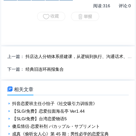
阅读:
316
评论:
0
上一篇：
抖店达人分销体系搭建课，从逻辑到执行、沟通话术、资源裂变
下一篇：
经典旧连环画报集合

相关文章
抖音恋爱班主任小怡子《社交吸引力训练营》
【SLG/免费】恋爱拉面海岳亭 Ver1.44
【SLG/免费】台湾恋爱物语5
傻瓜情侣·恋爱补剂 バカップル・サプリメント
成真《偷听女人心》第 45 期：男性必学的恋爱宝典