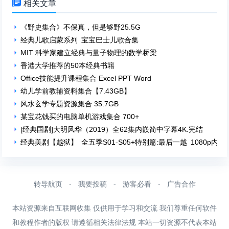

相关文章
《野史集合》不保真，但是够野25.5G
经典儿歌启蒙系列 宝宝巴士儿歌合集
MIT 科学家建立经典与量子物理的数学桥梁
香港大学推荐的50本经典书籍
Office技能提升课程集合 Excel PPT Word
幼儿学前教辅资料集合【7.43GB】
风水玄学专题资源集合 35.7GB
某宝花钱买的电脑单机游戏集合 700+
[经典国剧]大明风华（2019）全62集内嵌简中字幕4K.完结
经典美剧【越狱】 全五季S01-S05+特别篇:最后一越 1080p内嵌
转导航页
-
我要投稿
-
游客必看
-
广告合作
本站资源来自互联网收集 仅供用于学习和交流 我们尊重任何软件
和教程作者的版权 请遵循相关法律法规 本站一切资源不代表本站