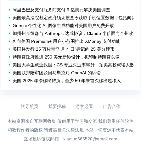
阿里巴巴及支付服务商支付 6 亿美元解决美国调查
美国最高法院裁定政府须凭搜查令获取手机位置数据，包括向第三
Gemini 个性化 AI 图像生成功能对美国用户免费开放
加州州长纽森与 Anthropic 达成协议：Claude 半价面向全州政
X 向美国 Premium+ 用户小范围推出 XMoney 支付功能
美国将发行 25 万枚带“7 月 4 日”标记的 25 美分硬币
特朗普政府推进 250 美元新钞设计，拟印制特朗普头像
美国大学生就业数据：CS 专业失业率攀升，顶尖高校就读人数骤
美国联邦陪审团驳回马斯克对 OpenAI 的诉讼
美国 2025 年净移民转负，至少 50 年来首次移出超移入
转导航页
-
我要投稿
-
游客必看
-
广告合作
本站资源来自互联网收集 仅供用于学习和交流 我们尊重任何软件
和教程作者的版权 请遵循相关法律法规 本站一切资源不代表本站
立场投诉侵权邮箱：
xiaoluo666520@gmail.com