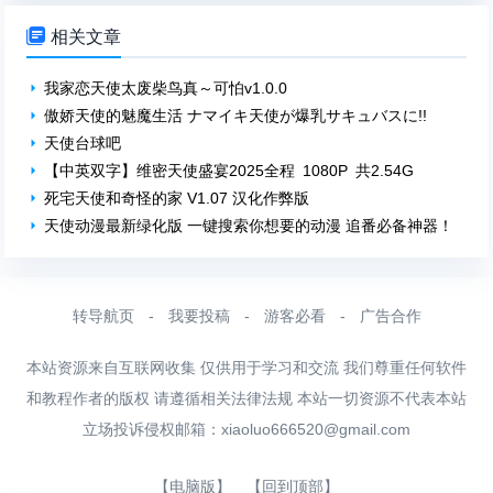

相关文章
我家恋天使太废柴鸟真～可怕v1.0.0
傲娇天使的魅魔生活 ナマイキ天使が爆乳サキュバスに!!
天使台球吧
【中英双字】维密天使盛宴2025全程 1080P 共2.54G
死宅天使和奇怪的家 V1.07 汉化作弊版
天使动漫最新绿化版 一键搜索你想要的动漫 追番必备神器！
转导航页
-
我要投稿
-
游客必看
-
广告合作
本站资源来自互联网收集 仅供用于学习和交流 我们尊重任何软件
和教程作者的版权 请遵循相关法律法规 本站一切资源不代表本站
立场投诉侵权邮箱：
xiaoluo666520@gmail.com
【电脑版】
【回到顶部】