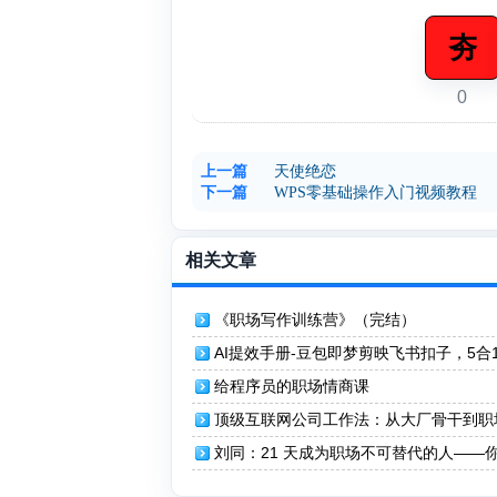
夯
0
上一篇
天使绝恋
下一篇
WPS零基础操作入门视频教程
相关文章
《职场写作训练营》（完结）
AI提效手册-豆包即梦剪映飞书扣子，5合
实操指南，30+常见职场案例拿来即用
给程序员的职场情商课
顶级互联网公司工作法：从大厂骨干到职
英的认知进阶
刘同：21 天成为职场不可替代的人——
场晋升与实战攻略！