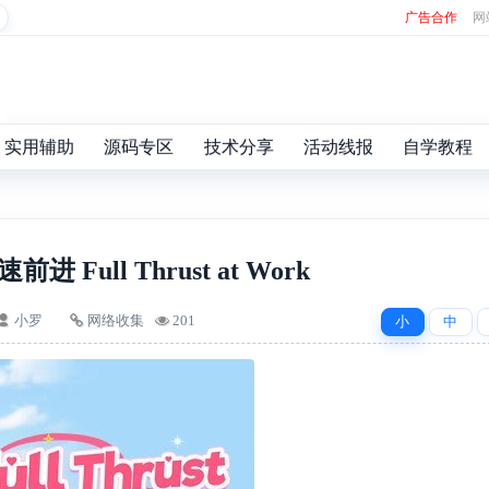
广告合作
网
实用辅助
源码专区
技术分享
活动线报
自学教程
进 Full Thrust at Work
小罗
网络收集
201
小
中