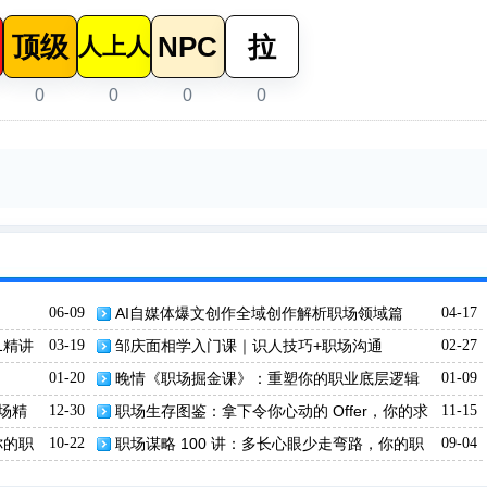
顶级
NPC
拉
人上人
0
0
0
0
06-09
AI自媒体爆文创作全域创作解析职场领域篇
04-17
1精讲
03-19
邹庆面相学入门课｜识人技巧+职场沟通
02-27
01-20
晚情《职场掘金课》：重塑你的职业底层逻辑
01-09
场精
12-30
职场生存图鉴：拿下令你心动的 Offer，你的求
11-15
职与进阶全攻略！
你的职
10-22
职场谋略 100 讲：多长心眼少走弯路，你的职
09-04
场成功路线图