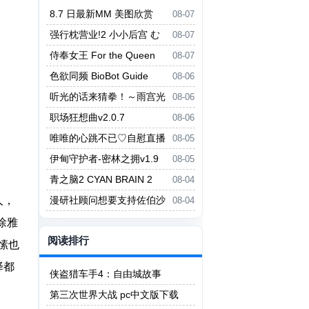
8.7 日最新MM 美图欣赏
08-07
强行枕营业!2 小小后宫 む
08-07
りヤリ枕営業！2 ちっちゃなハー
侍奉女王 For the Queen
08-07
レム
色欲同频 BioBot Guide
08-06
听光的话来猜拳！～雨宫光
08-06
的深沉之爱～ ヒカリの言いなり
职场狂想曲v2.0.7
08-06
じゃんけん！～雨宮ヒカリの愛の
唯唯的心跳不已♡自慰直播
08-05
底～
日记 ゆいゆいのドキドキ♡おな
伊甸守护者-密林之拥v1.9
08-05
にー配信日記
青之脑2 CYAN BRAIN 2
08-04
人，
漫研社顾问想要支持佐伯沙
08-04
罗 漫研顧問は佐伯ささらを支え
徐雅
たい
阅读排行
愫也
择都
侠盗猎车手4：自由城故事
第三次世界大战 pc中文版下载