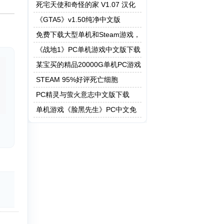
死宅天使和奇怪的家 V1.07 汉化
作弊版
《GTA5》v1.50纯净中文版
免费下载大型单机和Steam游戏，
5208G资源一键快速下载
《战地1》PC单机游戏中文版下载
某宝买的精品20000G单机PC游戏
STEAM 95%好评死亡细胞
PC精灵与萤火意志中文版下载
单机游戏《脸黑先生》PC中文免
安装下载