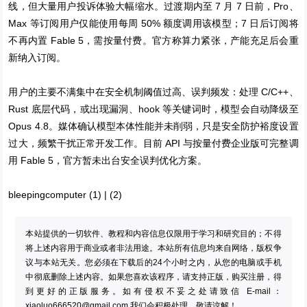
线，但大量用户投诉体验大幅缩水。过渡期内至 7 月 7 日前，Pro、
Max 等订阅用户仅能使用每周 50% 额度调用该模型；7 日后订阅将
不再内置 Fable 5，需按量付费。官方称算力紧张，产能充足后会重
新纳入订阅。
用户的主要不满集中在安全机制阈值过高、误判频发：处理 C/C++、
Rust 底层代码，或出现漏洞、hook 等关键词时，模型会自动降级至
Opus 4.8。媒体确认模型本体性能并未削弱，只是安全防护裕度设置
过大，频繁干扰正常开发工作。目前 API 与按量付费企业版可完整调
用 Fable 5，官方暂未出台安全误判优化方案。
bleepingcomputer
(1)
|
(2)
本站提供的一切软件、教程和内容信息仅限用于学习和研究目的；不得
将上述内容用于商业或者非法用途。本站所有信息均来自网络，版权争
议与本站无关。您必须在下载后的24个小时之内，从您的电脑或手机
中彻底删除上述内容。如果您喜欢该程序，请支持正版，购买注册，得
到更好的正版服务。如有侵权不妥之处请致信 E-mail：
xiaoluo666520@gmail.com
我们会积极处理。敬请谅解！