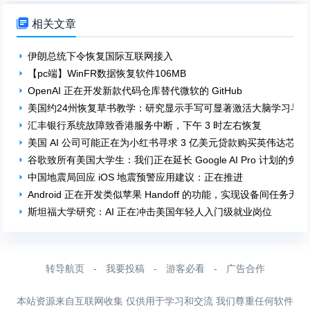

相关文章
伊朗总统下令恢复国际互联网接入
【pc端】WinFR数据恢复软件106MB
OpenAI 正在开发新款代码仓库替代微软的 GitHub
美国约24州恢复草书教学：研究显示手写可显著激活大脑学习与
汇丰银行系统故障致香港服务中断，下午 3 时左右恢复
美国 AI 公司可能正在为小红书寻求 3 亿美元贷款购买英伟达芯片
谷歌致所有美国大学生：我们正在延长 Google AI Pro 计划的免
中国地震局回应 iOS 地震预警应用建议：正在推进
Android 正在开发类似苹果 Handoff 的功能，实现设备间任务无
斯坦福大学研究：AI 正在冲击美国年轻人入门级就业岗位
转导航页
-
我要投稿
-
游客必看
-
广告合作
本站资源来自互联网收集 仅供用于学习和交流 我们尊重任何软件