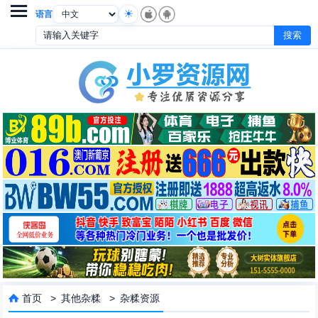

语言
首页
>
其他杂糅
>
杂糅资源
