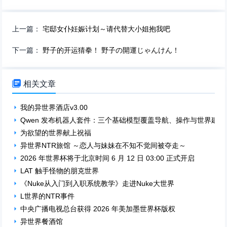
上一篇：
宅邸女仆妊娠计划～请代替大小姐抱我吧
下一篇：
野子的开运猜拳！ 野子の開運じゃんけん！

相关文章
我的异世界酒店v3.00
Qwen 发布机器人套件：三个基础模型覆盖导航、操作与世界建模
为欲望的世界献上祝福
异世界NTR旅馆 ～恋人与妹妹在不知不觉间被夺走～
2026 年世界杯将于北京时间 6 月 12 日 03:00 正式开启
LAT 触手怪物的朋克世界
《Nuke从入门到入职系统教学》走进Nuke大世界
L世界的NTR事件
中央广播电视总台获得 2026 年美加墨世界杯版权
异世界餐酒馆