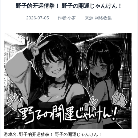
野子的开运猜拳！ 野子の開運じゃんけん！
2026-07-05 作者:小罗 来源:网络收集
游戏名: 野子的开运猜拳！ 野子の開運じゃんけん！