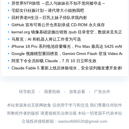
异世界NTR旅馆 ～恋人与妹妹在不知不觉间被夺走～
宅邸女仆妊娠计划～请代替大小姐抱我吧
回村养老H生活～巨乳土妹子排队求我内射
GitHub 宣布可将公开仓库刻录成 CD-ROM 永久保存
kernel.org 镜像基础设施出错致 /pub 目录变空，数据未丢失正在
马斯克：AI 和机器人将让工作变为可选
iPhone 18 Pro 系列电池容量曝光，Pro Max 最高达 5425 mAh
Google 视频模型重回榜首，Gemini Omni Flash 登顶 Video Aren
阿里下令全员卸载 Claude，7 月 10 日立即生效
Claude Fable 5 重新上线后体验缩水，安全误判频发遭开发者吐
转导航页
-
我要投稿
-
游客必看
-
广告合作
本站资源来自互联网收集 仅供用于学习和交流 我们尊重任何软件
和教程作者的版权 请遵循相关法律法规 本站一切资源不代表本站
立场投诉侵权邮箱：
xiaoluo666520@gmail.com