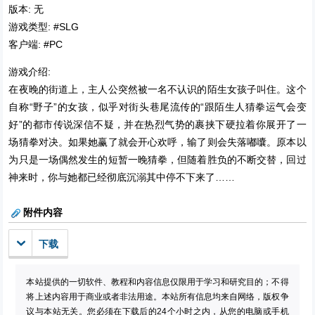
版本: 无
游戏类型: #SLG
客户端: #PC
游戏介绍:
在夜晚的街道上，主人公突然被一名不认识的陌生女孩子叫住。这个
自称“野子”的女孩，似乎对街头巷尾流传的“跟陌生人猜拳运气会变
好”的都市传说深信不疑，并在热烈气势的裹挟下硬拉着你展开了一
场猜拳对决。如果她赢了就会开心欢呼，输了则会失落嘟囔。原本以
为只是一场偶然发生的短暂一晚猜拳，但随着胜负的不断交替，回过
神来时，你与她都已经彻底沉溺其中停不下来了……
附件内容
下载
本站提供的一切软件、教程和内容信息仅限用于学习和研究目的；不得
将上述内容用于商业或者非法用途。本站所有信息均来自网络，版权争
议与本站无关。您必须在下载后的24个小时之内，从您的电脑或手机