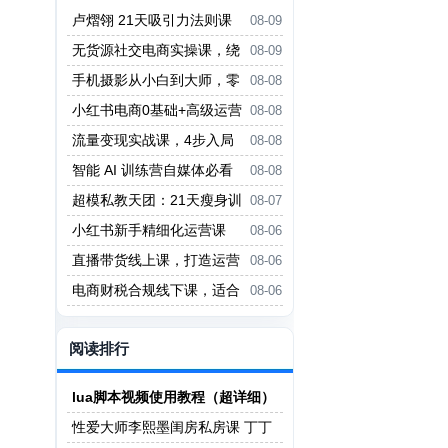
卢熠翎 21天吸引力法则课
08-09
程
无货源社交电商实操课，绕
08-09
开传统互联网电商模式，撒豆成
手机摄影从小白到大师，零
08-08
兵，实现跨平台交易
基础带你学习手机摄影，拍出朋友
小红书电商0基础+高级运营
08-08
圈点赞大片
课，新人小白必学方法，实操教学
流量变现实战课，4步入局
08-08
+案例分析
系统教学，实现时间价值10倍提
智能 AI 训练营自媒体必看
08-08
升
课程
超模私教天团：21天瘦身训
08-07
练营（完结）
小红书新手精细化运营课
08-06
程，每天抽空操作三小时，零基础
直播带货线上课，打造运营
08-06
小白轻松上手
型主播，起号、话术、运营，直播
电商财税合规线下课，适合
08-06
带货全方案系统化学习
老板+财务，教你规避涉税风险，
实现低成本合规经营
阅读排行
lua脚本视频使用教程（超详细）
性爱大师李熙墨闺房私房课 丁丁