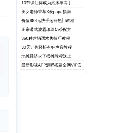
保健操
10节课让你成为滚床单高手
美女老师香草X爱papa指南
价值888元快手运营热门教程
正宗港式波霸珍珠奶茶配方
350种营销话术售技巧教程
30天让你轻松有好声音教程
地摊经济火了摆摊教程送上
最新影视APP源码搭建全网VIP安
卓 Apicould非蓝鸟e4a 附成品app