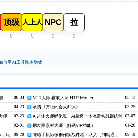
顶级
NPC
拉
人上人
0
0
0
0
如何用AI工具降本增效
航
06-03
NTR大师 寝取大师 NTR Master
05-13
04-23
承情《万场约会大师课》
02-25
大师
02-23
AI超体大师孵化班，AI超级个体流量实战训练营
02-07
02-01
朋友圈素材大师（解锁VIP功能）
01-20
师，玩
09-20
陈曦手机影像创作实战课程：从入门到精通，
09-19