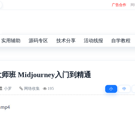
广告合作
网
实用辅助
源码专区
技术分享
活动线报
自学教程
师班 Midjourney入门到精通
小罗
网络收集
195
小
中