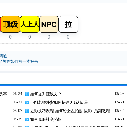
顶级
NPC
拉
人上人
0
0
0
0
到精通
佬教你如何写一本好书
从零
06-24
如何提升赚钱力？
05-26
05-21
小刚老师外贸如何快速0-1认知课
05-21
05-07
摄影技巧课程 如何给女友拍照 摄影+后期教程
05-04
04-29
如何克服社交恐惧
03-21