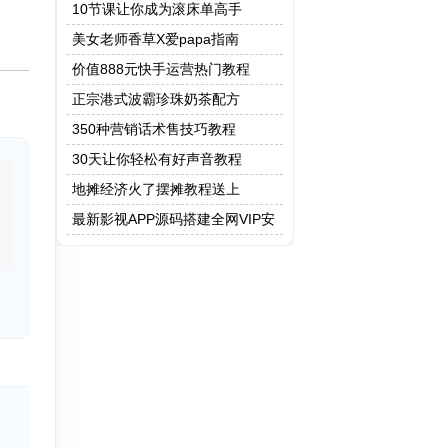
保健操
10节课让你成为滚床单高手
美女老师香草X爱papa指南
价值888元快手运营热门教程
正宗港式波霸珍珠奶茶配方
350种营销话术售技巧教程
30天让你轻松有好声音教程
地摊经济火了摆摊教程送上
最新影视APP源码搭建全网VIP安
卓 Apicould非蓝鸟e4a 附成品app