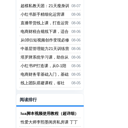
超模私教天团：21天瘦身训
08-07
练营（完结）
小红书新手精细化运营课
08-06
程，每天抽空操作三小时，零基础
直播带货线上课，打造运营
08-06
小白轻松上手
型主播，起号、话术、运营，直播
电商财税合规线下课，适合
08-06
带货全方案系统化学习
老板+财务，教你规避涉税风险，
从0到1短视频创作变现必修
08-06
实现低成本合规经营
课，跟随时代趋势，人人需要的技
中基层管理能力21天训练营
08-06
能
塔罗牌系统学习课，助你从
08-06
入门到精通，塑造个人占卜风格，
小红书IP打造课，从0-1陪
08-06
掌握专业咨询能力
你做能賺钱小红书博主
电商财务零基础入门，基础
08-05
认知+基础实操+进阶突破，轻松
线上团队搭建课程，省社
08-05
掌握
保，聚人才，降成本，增利润，团
队管理必看
阅读排行
lua脚本视频使用教程（超详细）
性爱大师李熙墨闺房私房课 丁丁