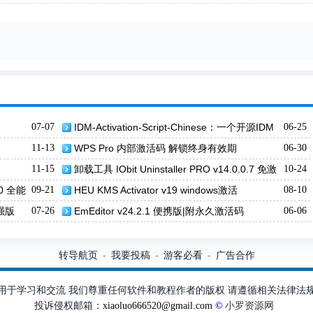
07-07
IDM-Activation-Script-Chinese：一个开源IDM
06-25
激活脚本中文版
11-13
WPS Pro 内部激活码 解锁终身有效期
06-30
11-15
卸载工具 IObit Uninstaller PRO v14.0.0.7 免激
10-24
活便携版
.0 全能
09-21
HEU KMS Activator v19 windows激活
08-10
增强版
07-26
EmEditor v24.2.1 便携版|附永久激活码
06-06
转导航页
我要投稿
游客必看
广告合作
-
-
-
用于学习和交流 我们尊重任何软件和教程作者的版权 请遵循相关法律法
投诉侵权邮箱：
xiaoluo666520@gmail.com
©
小罗资源网