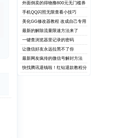
外面倒卖的得物撸800元无门槛券
教程
手机QQ闪照无限查看小技巧
美化GG修改器教程 改成自己专用
修改器
最新的解除流量限速方法来了
一键查浏览器里记录的密码
让微信好友永远拉黑不了你
最新网友疯传的微信号解封方法
快找腾讯退钱啦！红钻退款教程分
享