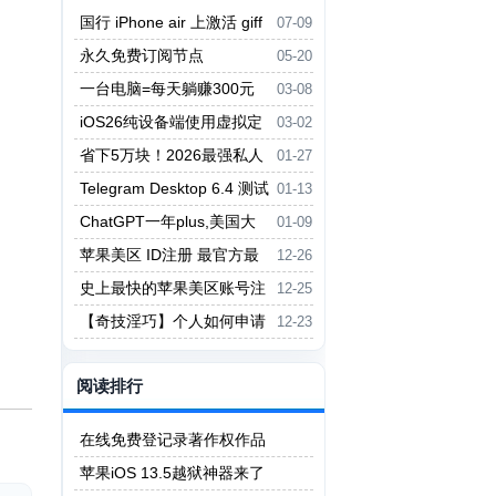
国行 iPhone air 上激活 giff
07-09
gaff esim
永久免费订阅节点
05-20
一台电脑=每天躺赚300元
03-08
【天堂经典版 台服】打金教程
iOS26纯设备端使用虚拟定
03-02
位，无需尾插！
省下5万块！2026最强私人
01-27
AI员工Clawdbot部署全攻略
Telegram Desktop 6.4 测试
01-13
批量封禁功能，管理员可一键在多
ChatGPT一年plus,美国大
01-09
群组封禁用户
兵认证最简单教程
苹果美区 ID注册 最官方最
12-26
简单的方式
史上最快的苹果美区账号注
12-25
册方法
【奇技淫巧】个人如何申请
12-23
成为顶级域名的认证注册商
阅读排行
在线免费登记录著作权作品
苹果iOS 13.5越狱神器来了