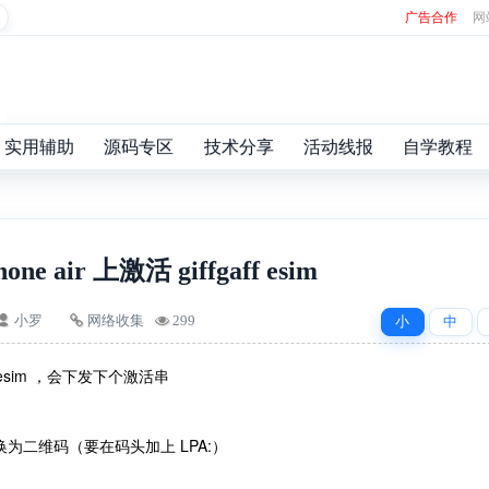
广告合作
网
实用辅助
源码专区
技术分享
活动线报
自学教程
one air 上激活 giffgaff esim
小罗
网络收集
299
小
中
esim ，会下发下个激活串
文字串转换为二维码（要在码头加上 LPA:）