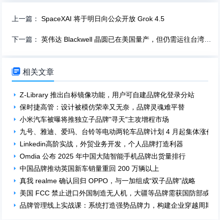
上一篇：
SpaceXAI 将于明日向公众开放 Grok 4.5
下一篇：
英伟达 Blackwell 晶圆已在美国量产，但仍需运往台湾完成先进封装

相关文章
Z-Library 推出白标镜像功能，用户可自建品牌化登录分站
保时捷高管：设计被模仿荣幸又无奈，品牌灵魂难平替
小米汽车被曝将推独立子品牌"寻天"主攻增程市场
九号、雅迪、爱玛、台铃等电动两轮车品牌计划 4 月起集体涨价
Linkedin高阶实战，外贸业务开发，个人品牌打造利器
Omdia 公布 2025 年中国大陆智能手机品牌出货量排行
中国品牌推动英国新车销量重回 200 万辆以上
真我 realme 确认回归 OPPO，与一加组成“双子品牌”战略
美国 FCC 禁止进口外国制造无人机，大疆等品牌需获国防部或国
品牌管理线上实战课：系统打造强势品牌力，构建企业穿越周期的