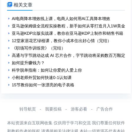

相关文章
AI电商降本增效线上课，电商人如何用AI工具降本增效
亚马逊保姆级全流程实操教程，新手如何从零打造月入1W美金电
亚马逊KDP出版实战课，教你在亚马逊KDP上制作和销售书籍
12堂家居花艺绿植课，教你小成本住出好心情（完结）
《职场写作训练营》（完结）
高通与字节跳动达成 AI 芯片合作，字节跳动将采购数百万颗定制 A
如何提升赚钱力？
科学脱单指南：如何让你爱的人爱上你
小刚老师外贸如何快速0-1认知课
15节教你如何一张漂亮的电子表格
转导航页
-
我要投稿
-
游客必看
-
广告合作
本站资源来自互联网收集 仅供用于学习和交流 我们尊重任何软件
和教程作者的版权 请遵循相关法律法规 本站一切资源不代表本站