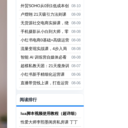
外贸SOHO从0到1低成本创
08-10
业课，能够立刻上手实操与落地执
卢熠翎 21天吸引力法则课
08-09
行
程
无货源社交电商实操课，绕
08-09
开传统互联网电商模式，撒豆成
手机摄影从小白到大师，零
08-08
兵，实现跨平台交易
基础带你学习手机摄影，拍出朋友
小红书电商0基础+高级运营
08-08
圈点赞大片
课，新人小白必学方法，实操教学
流量变现实战课，4步入局
08-08
+案例分析
系统教学，实现时间价值10倍提
智能 AI 训练营自媒体必看
08-08
升
课程
超模私教天团：21天瘦身训
08-07
练营（完结）
小红书新手精细化运营课
08-06
程，每天抽空操作三小时，零基础
直播带货线上课，打造运营
08-06
小白轻松上手
型主播，起号、话术、运营，直播
带货全方案系统化学习
阅读排行
lua脚本视频使用教程（超详细）
性爱大师李熙墨闺房私房课 丁丁