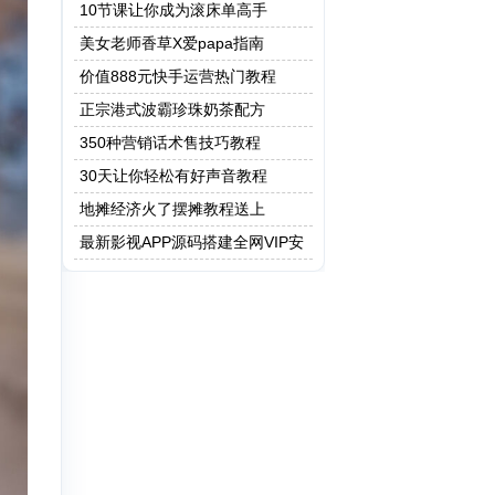
保健操
10节课让你成为滚床单高手
美女老师香草X爱papa指南
价值888元快手运营热门教程
正宗港式波霸珍珠奶茶配方
350种营销话术售技巧教程
30天让你轻松有好声音教程
地摊经济火了摆摊教程送上
最新影视APP源码搭建全网VIP安
卓 Apicould非蓝鸟e4a 附成品app