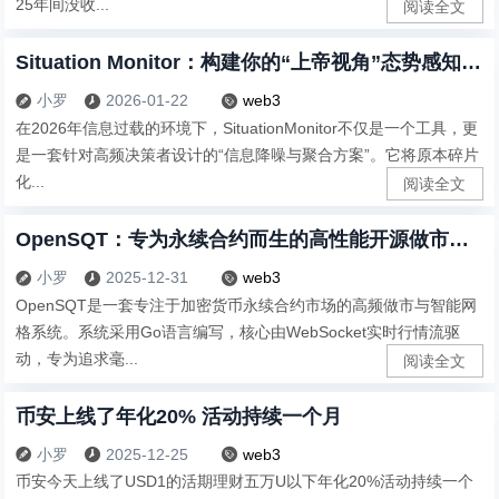
25年间没收...
阅读全文
Situation Monitor：构建你的“上帝视角”态势感知仪表盘
小罗
2026-01-22
web3



在2026年信息过载的环境下，SituationMonitor不仅是一个工具，更
是一套针对高频决策者设计的“信息降噪与聚合方案”。它将原本碎片
化...
阅读全文
OpenSQT：专为永续合约而生的高性能开源做市系统
小罗
2025-12-31
web3



OpenSQT是一套专注于加密货币永续合约市场的高频做市与智能网
格系统。系统采用Go语言编写，核心由WebSocket实时行情流驱
动，专为追求毫...
阅读全文
币安上线了年化20% 活动持续一个月
小罗
2025-12-25
web3



币安今天上线了USD1的活期理财五万U以下年化20%活动持续一个