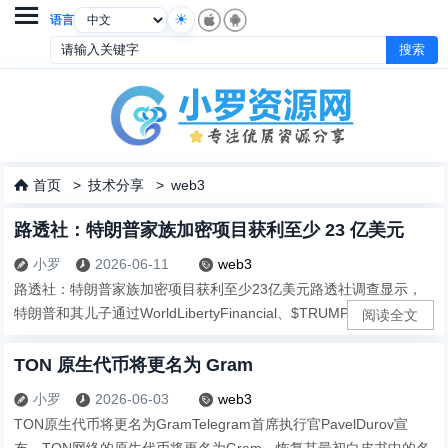

语言
首页
>
技术分享
>
web3

路透社：特朗普家族加密项目获利至少 23 亿美元
小罗
2026-06-11
web3



路透社：特朗普家族加密项目获利至少23亿美元路透社调查显示，
特朗普和其儿子通过WorldLibertyFinancial、$TRUMP迷因币、A...
阅读全文
TON 原生代币将更名为 Gram
小罗
2026-06-03
web3



TON原生代币将更名为GramTelegram首席执行官PavelDurov宣
布，TON网络的原生代币将更名为Gram，恢复其最初白皮书中的名