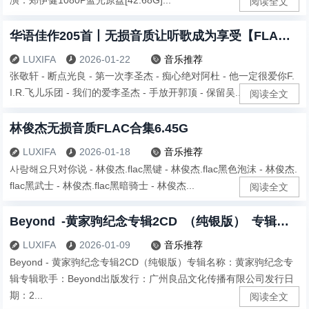
阅读全文
华语佳作205首丨无损音质让听歌成为享受【FLAC】6.8G
LUXIFA
2026-01-22
音乐推荐



张敬轩 - 断点光良 - 第一次李圣杰 - 痴心绝对阿杜 - 他一定很爱你F.
I.R.飞儿乐团 - 我们的爱李圣杰 - 手放开郭顶 - 保留吴...
阅读全文
林俊杰无损音质FLAC合集6.45G
LUXIFA
2026-01-18
音乐推荐



사랑해요只对你说 - 林俊杰.flac黑键 - 林俊杰.flac黑色泡沫 - 林俊杰.
flac黑武士 - 林俊杰.flac黑暗骑士 - 林俊杰...
阅读全文
Beyond -黄家驹纪念专辑2CD （纯银版） 专辑名称：黄家驹纪念专辑共1.5G
LUXIFA
2026-01-09
音乐推荐



Beyond - 黄家驹纪念专辑2CD（纯银版）专辑名称：黄家驹纪念专
辑专辑歌手：Beyond出版发行：广州良品文化传播有限公司发行日
期：2...
阅读全文