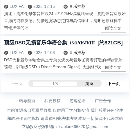
LUXIFA
2025-12-15
音乐推荐



描述：周杰伦母带音质以24bit/192kHz高规格呈现，复刻录音室原始
音源的纯粹质感。凭借超宽动态范围与高信噪比，清晰还原旋律中
吉他拨弦的细...
阅读全文
顶级DSD无损音乐华语合集 iso/dsf/dff [约821GB]
LUXIFA
2025-12-06
音乐推荐



DSD无损音乐华语合集是专为发烧友与音乐鉴赏者打造的华语音乐
臻藏，以顶级DSD（Direct Stream Digital）无损格式收录华语乐...
阅读全文
上一页
跳页
下一页
转导航页
-
我要投稿
-
游客必看
-
广告合作
本站资源来自互联网收集 仅供用于学习和交流 我们尊重任何软件
和教程作者的版权 请遵循相关法律法规 本站一切资源不代表本站
立场投诉侵权邮箱：
xiaoluo666520@gmail.com