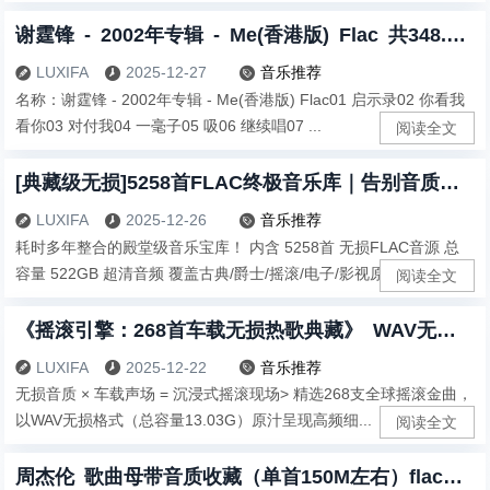
谢霆锋 - 2002年专辑 - Me(香港版) Flac 共348.74MB
LUXIFA
2025-12-27
音乐推荐



名称：谢霆锋 - 2002年专辑 - Me(香港版) Flac01 启示录02 你看我
看你03 对付我04 一毫子05 吸06 继续唱07 ...
阅读全文
[典藏级无损]5258首FLAC终极音乐库｜告别音质焦虑·音乐银行 522G无损曲库开仓放粮
LUXIFA
2025-12-26
音乐推荐



耗时多年整合的殿堂级音乐宝库！ 内含 5258首 无损FLAC音源 总
容量 522GB 超清音频 覆盖古典/爵士/摇滚/电子/影视原声等全流...
阅读全文
《摇滚引擎：268首车载无损热歌典藏》 WAV无损音质 · 公路专属摇滚歌单13.03G
LUXIFA
2025-12-22
音乐推荐



无损音质 × 车载声场 = 沉浸式摇滚现场> 精选268支全球摇滚金曲，
以WAV无损格式（总容量13.03G）原汁呈现高频细...
阅读全文
周杰伦 歌曲母带音质收藏（单首150M左右）flac音质 29GB